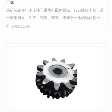
厂家
采矿装备多年来专注于采煤机配件领域，行业经验丰富，是
一家集研发、生产、销售、安装、维修于一体的现代化企
业，年产值1.5亿，占地50亩拥有优良的加工设备、…
2021-11-16