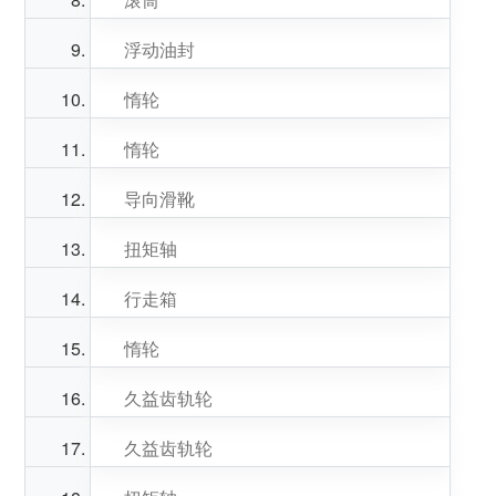
浮动油封
惰轮
惰轮
导向滑靴
扭矩轴
行走箱
惰轮
久益齿轨轮
久益齿轨轮