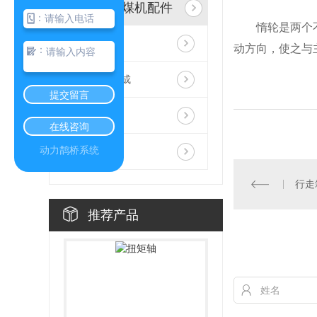
艾克夫采煤机配件
：
惰轮是两个
扭矩轴
动方向，使之与
：
行走链轮总成
提交留言
惰轮
在线咨询
动力鹊桥系统
导向滑靴
行走
推荐产品