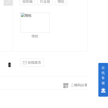
扭矩轴
行走箱
惰轮
惰轮
在线留言
在
线
客
服
二维码分享