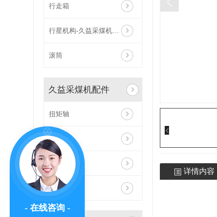
行走箱
行星机构-久益采煤机配件
滚筒
久益采煤机配件
扭矩轴
行走箱
惰轮
详情内容
久益齿轨轮
- 在线咨询 -