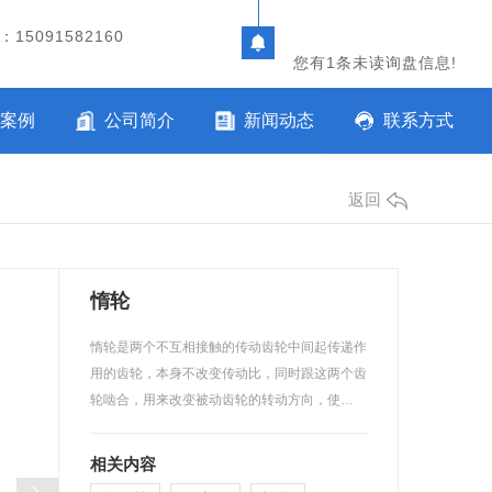
15091582160
您有
1
条未读询盘信息!
案例
公司简介
新闻动态
联系方式
返回
惰轮
惰轮是两个不互相接触的传动齿轮中间起传递作
用的齿轮，本身不改变传动比，同时跟这两个齿
轮啮合，用来改变被动齿轮的转动方向，使…
相关内容