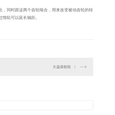
比，同时跟这两个齿轮啮合，用来改变被动齿轮的转
过惰轮可以延长轴距。
久益齿轨轮