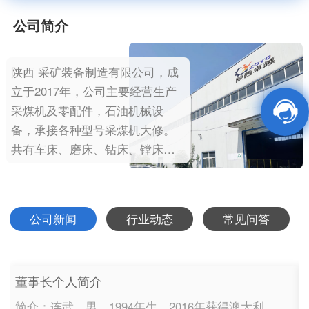
公司简介
陕西 采矿装备制造有限公司，成
立于2017年，公司主要经营生产
采煤机及零配件，石油机械设
备，承接各种型号采煤机大修。
共有车床、磨床、钻床、镗床、
滚齿机、插齿机、硬度机、齿轮
检测仪、数控铣、数控加工中心
等金属切削设备。 公司专业生产
公司新闻
行业动态
常见问答
西安、久益、艾柯夫等采煤机零
部件，及刮板机、皮带机、转载
机、掘进机及乳化泵…
董事长个人简介
简介：连武，男，1994年生，2016年获得澳大利亚新南威尔士大学（UNSW）人工智能专业学士学位，2019年获得西安交通大学工商管理硕士（MBA）学位。2021年1月任陕西 采矿装备制造有限公司总...