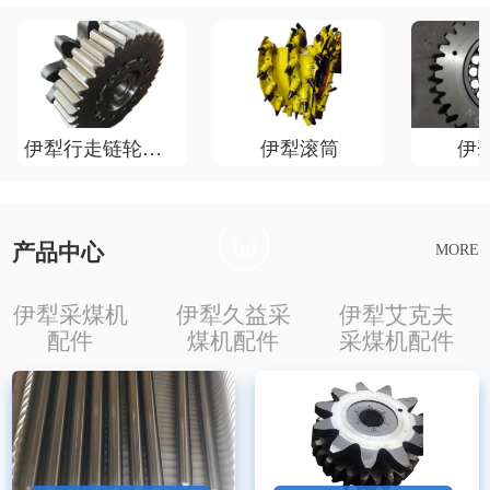
伊犁行走链轮总成
伊犁滚筒
伊
产品中心
MORE
伊犁采煤机
伊犁久益采
伊犁艾克夫
配件
煤机配件
采煤机配件