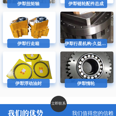
伊犁扭矩轴
伊犁链轮配件总成
伊犁行走箱
伊犁行星机构-久益采煤机配件
伊犁浮动油封
伊犁惰轮
立即联系
我们值得您的信赖