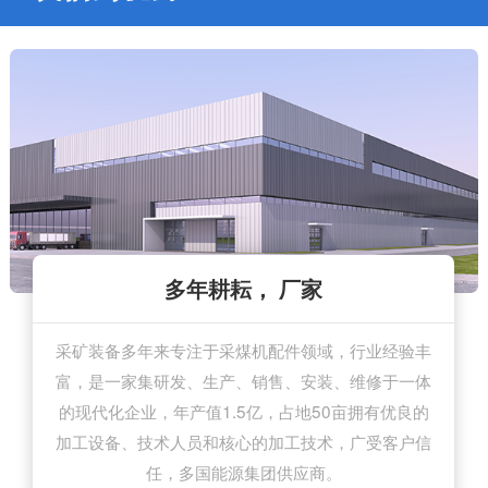
精良设备，规范运作
工艺成熟，质量可靠
价格优惠，服务贴心
多年耕耘， 厂家
采矿装备多年来专注于采煤机配件领域，行业经验丰
多年采煤机配件开发制造经验，工艺成熟稳定，视品
拥有4条现代化采煤机配件生产流水线、56台套生产
厂家直接供货，减少中间环节，优惠价格更有竞争
富，是一家集研发、生产、销售、安装、维修于一体
设备，设备精良；多年行业经验的专业技术和运营团
力，追求与客户的长期合作；售前、售中、售后一站
质为生命，从原材料选择到生产加工全流程严格把
关，质检控制精益求精，产品质量过硬，不负客户信
式服务，及时解决采煤机配件供应及维修问题，客户
的现代化企业，年产值1.5亿，占地50亩拥有优良的
队，遵循严格的质量管理体系，标准化、规范化运
加工设备、技术人员和核心的加工技术，广受客户信
放心无忧。
作。
赖。
任，多国能源集团供应商。