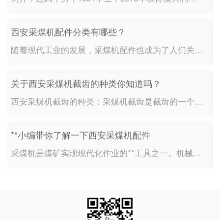
西安采煤机配件分类有哪些？
随着现代工业的发展，采煤机配件也成为了人们关注的焦点。尤其是在西安采煤机使用过程中出现问题时，配件维修就显得尤为重要。1：采煤机配件分类采煤机配件主要有哪些？根据不同的用途，可分为三类：(1)标准型采...
关于西安采煤机截齿的种类你知道吗？
西安采煤机截齿的种类：采煤机截齿是截齿的一个种类，但是采煤机截齿有哪些种类呢？根据不同的分类方式，采煤机截齿的种类也有所不同，下面一起来看一看吧！1、采煤机截齿的型号种类不同型号的采煤机，需要配备不同型号的采煤机截齿。目前来说，采煤机截齿的主要使用的型号有：U62截齿、U82截齿、U84截齿、U85截齿、U92截齿、U...
**小编带你了解一下西安采煤机配件
采煤机是煤矿实现现代化作业的**工具之一。机械化采煤可以降低人力成本、提高 性，达到高产量、**率、低消耗的目的。采煤机主要分为锯削式、刨削式、钻削式和铣削式四种类型。**就来说说西安采煤机配件。采煤机采煤机配件主要包括：采煤机截齿，采煤机液压支架，液压螺母，液压锁，液控阀组，行走轮，驱动轮，扭矩轴，内齿圈，液压制动...