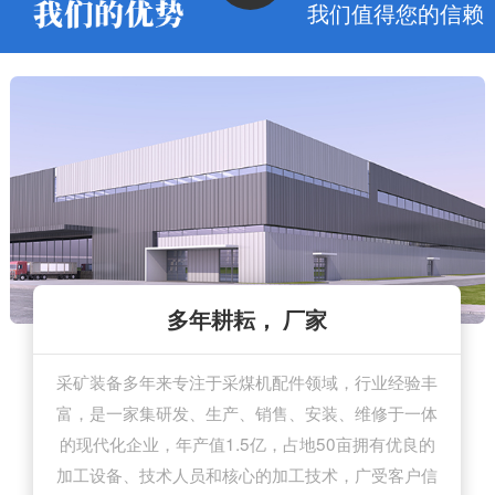
我们值得您的信赖
精良设备，规范运作
工艺成熟，质量可靠
价格优惠，服务贴心
多年耕耘， 厂家
采矿装备多年来专注于采煤机配件领域，行业经验丰
多年采煤机配件开发制造经验，工艺成熟稳定，视品
拥有4条现代化采煤机配件生产流水线、56台套生产
厂家直接供货，减少中间环节，优惠价格更有竞争
富，是一家集研发、生产、销售、安装、维修于一体
设备，设备精良；多年行业经验的专业技术和运营团
力，追求与客户的长期合作；售前、售中、售后一站
质为生命，从原材料选择到生产加工全流程严格把
关，质检控制精益求精，产品质量过硬，不负客户信
式服务，及时解决采煤机配件供应及维修问题，客户
的现代化企业，年产值1.5亿，占地50亩拥有优良的
队，遵循严格的质量管理体系，标准化、规范化运
加工设备、技术人员和核心的加工技术，广受客户信
放心无忧。
作。
赖。