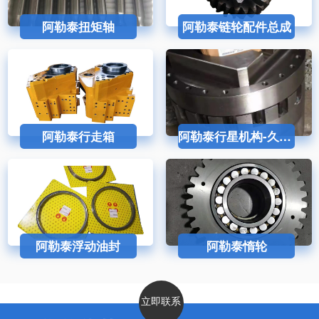
阿勒泰扭矩轴
阿勒泰链轮配件总成
阿勒泰行走箱
阿勒泰行星机构-久益采煤机配件
阿勒泰浮动油封
阿勒泰惰轮
立即联系