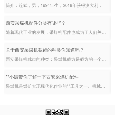
简介：连武，男，1994年生，2016年获得澳大利亚新南威尔士大学（UNSW）人工智能专业学士学位，2019年获得西安交通大学工商管理硕士（MBA）学位。2021年1月任陕西 采矿装备制造有限公司总...
西安采煤机配件分类有哪些？
随着现代工业的发展，采煤机配件也成为了人们关注的焦点。尤其是在西安采煤机使用过程中出现问题时，配件维修就显得尤为重要。1：采煤机配件分类采煤机配件主要有哪些？根据不同的用途，可分为三类：(1)标准型采...
关于西安采煤机截齿的种类你知道吗？
西安采煤机截齿的种类：采煤机截齿是截齿的一个种类，但是采煤机截齿有哪些种类呢？根据不同的分类方式，采煤机截齿的种类也有所不同，下面一起来看一看吧！1、采煤机截齿的型号种类不同型号的采煤机，需要配备不同型号的采煤机截齿。目前来说，采煤机截齿的主要使用的型号有：U62截齿、U82截齿、U84截齿、U85截齿、U92截齿、U...
**小编带你了解一下西安采煤机配件
采煤机是煤矿实现现代化作业的**工具之一。机械化采煤可以降低人力成本、提高 性，达到高产量、**率、低消耗的目的。采煤机主要分为锯削式、刨削式、钻削式和铣削式四种类型。**就来说说西安采煤机配件。采煤机采煤机配件主要包括：采煤机截齿，采煤机液压支架，液压螺母，液压锁，液控阀组，行走轮，驱动轮，扭矩轴，内齿圈，液压制动...