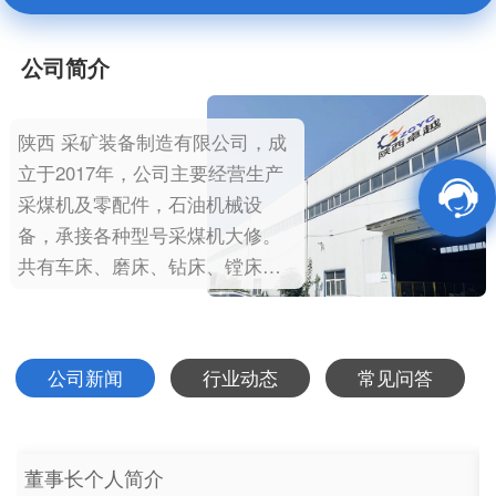
公司简介
陕西 采矿装备制造有限公司，成
立于2017年，公司主要经营生产
采煤机及零配件，石油机械设
备，承接各种型号采煤机大修。
共有车床、磨床、钻床、镗床、
滚齿机、插齿机、硬度机、齿轮
检测仪、数控铣、数控加工中心
等金属切削设备。 公司专业生产
公司新闻
行业动态
常见问答
西安、久益、艾柯夫等采煤机零
部件，及刮板机、皮带机、转载
机、掘进机及乳化泵…
董事长个人简介