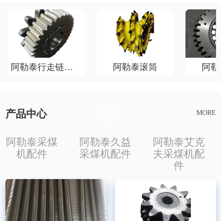
阿勒泰行走链轮总成
阿勒泰滚筒
阿勒
产品中心
MORE
阿勒泰采煤
阿勒泰久益
阿勒泰艾克
机配件
采煤机配件
夫采煤机配
件